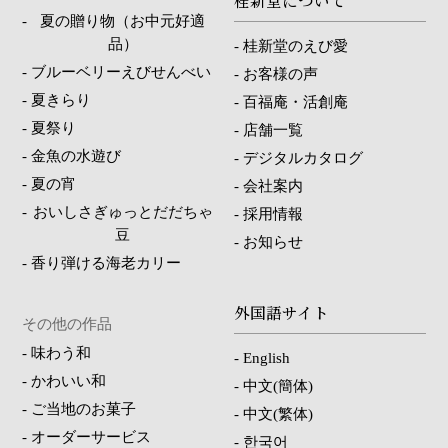
桂新堂について
-
夏の贈り物（お中元好適
品）
-
桂新堂のえび愛
-
ブルーベリーえびせんべい
-
お客様の声
-
夏きらり
-
百福庵・活創庵
-
夏祭り
-
店舗一覧
-
金魚の水遊び
-
デジタルカタログ
-
夏の宵
-
会社案内
-
おいしさぎゅっとだだちゃ
-
採用情報
豆
-
お知らせ
-
香り弾ける海老カリー
外国語サイト
その他の作品
-
味わう和
-
English
-
かわいい和
-
中文(簡体)
-
ご当地のお菓子
-
中文(繁体)
-
オーダーサービス
-
한국어