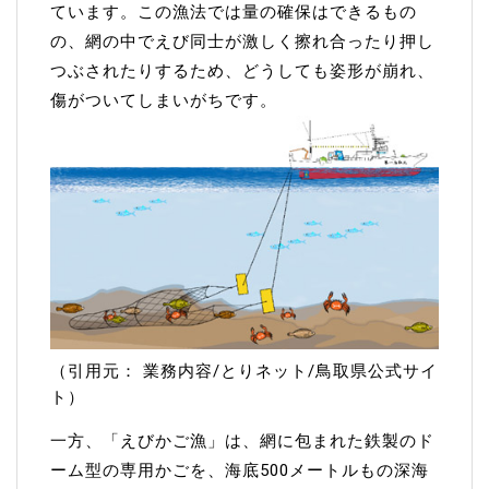
ています。この漁法では量の確保はできるもの
の、網の中でえび同士が激しく擦れ合ったり押し
つぶされたりするため、どうしても姿形が崩れ、
傷がついてしまいがちです。
（引用元：
業務内容/とりネット/鳥取県公式サイ
ト
）
一方、「えびかご漁」は、網に包まれた鉄製のド
ーム型の専用かごを、海底500メートルもの深海