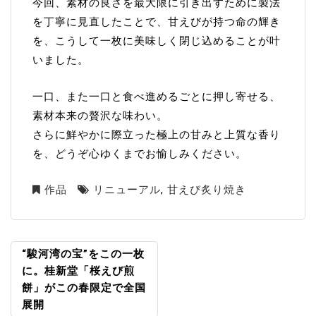
今回、素材の良さを最大限に引き出すために製法
を丁寧に見直したことで、甘えびが持つ命の輝き
を、こうして一枚に美味しく閉じ込めることが叶
いました。
一口、また一口と食べ進めるごとに押し寄せる、
素材本来の贅沢な味わい。
さらに鮮やかに際立った極上の甘みと上質な香り
を、どうぞ心ゆくまでお愉しみください。
作品
リニューアル
,
甘えび炙り焼き
“駿河湾の宝”をこの一枚
投
に。桂新堂「桜えび煎
稿
餅」がこの春限定で全国
ナ
展開
ビ