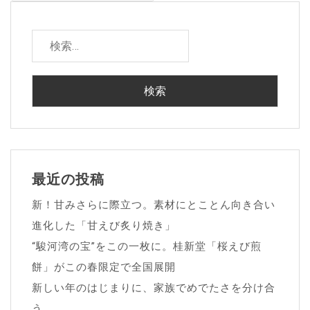
ゲ
ー
検
シ
索:
ョ
ン
最近の投稿
新！甘みさらに際立つ。素材にとことん向き合い
進化した「甘えび炙り焼き」
“駿河湾の宝”をこの一枚に。桂新堂「桜えび煎
餅」がこの春限定で全国展開
新しい年のはじまりに、家族でめでたさを分け合
う