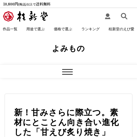
Skip
10,800円
送料無料
(税込)以上で
to
content
作品一覧
用途で選ぶ
価格で選ぶ
ランキング
桂新堂のえび愛
よみもの
Close
Menu
新！甘みさらに際立つ。素
材にとことん向き合い進化
した「甘えび炙り焼き」