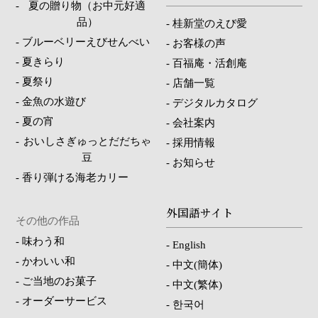
-
夏の贈り物（お中元好適
品）
-
桂新堂のえび愛
-
ブルーベリーえびせんべい
-
お客様の声
-
夏きらり
-
百福庵・活創庵
-
夏祭り
-
店舗一覧
-
金魚の水遊び
-
デジタルカタログ
-
夏の宵
-
会社案内
-
おいしさぎゅっとだだちゃ
-
採用情報
豆
-
お知らせ
-
香り弾ける海老カリー
外国語サイト
その他の作品
-
味わう和
-
English
-
かわいい和
-
中文(簡体)
-
ご当地のお菓子
-
中文(繁体)
-
オーダーサービス
-
한국어