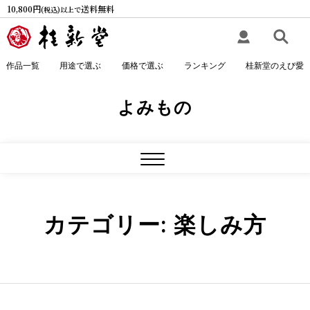
Skip
10,800円
送料無料
(税込)以上で
to
content
作品一覧
用途で選ぶ
価格で選ぶ
ランキング
桂新堂のえび愛
よみもの
Close
Menu
カテゴリー:
楽しみ方