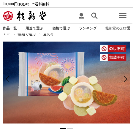
10,800円
送料無料
(税込)以上で
作品一覧
用途で選ぶ
価格で選ぶ
ランキング
桂新堂のえび愛
TOP
種類で選ぶ
夏の宵