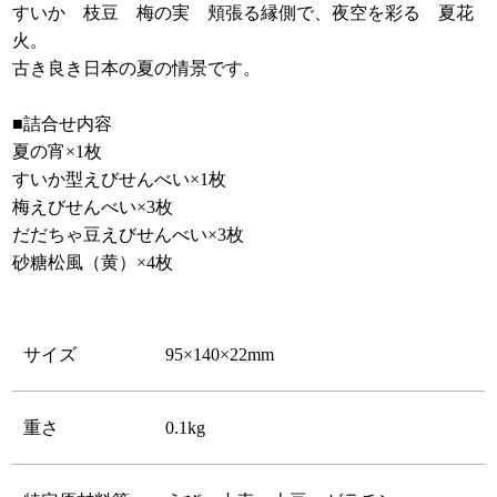
すいか 枝豆 梅の実 頬張る縁側で、夜空を彩る 夏花
火。
古き良き日本の夏の情景です。
■詰合せ内容
夏の宵×1枚
すいか型えびせんべい×1枚
梅えびせんべい×3枚
だだちゃ豆えびせんべい×3枚
砂糖松風（黄）×4枚
サイズ
95×140×22mm
重さ
0.1kg