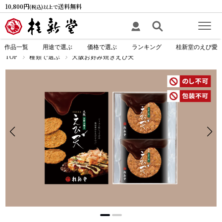
10,800円
送料無料
(税込)以上で
作品一覧
用途で選ぶ
価格で選ぶ
ランキング
桂新堂のえび愛
TOP
種類で選ぶ
大阪お好み焼きえび天