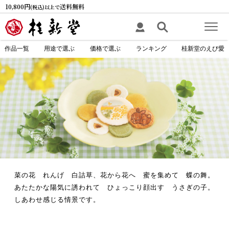
10,800円
送料無料
(税込)以上で
作品一覧
用途で選ぶ
価格で選ぶ
ランキング
桂新堂のえび愛
菜の花 れんげ 白詰草、花から花へ 蜜を集めて 蝶の舞。
あたたかな陽気に誘われて ひょっこり顔出す うさぎの子。
しあわせ感じる情景です。