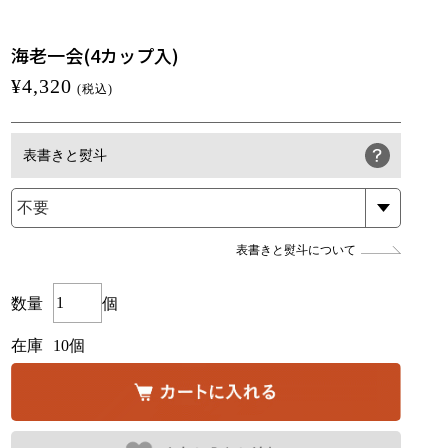
海老一会(4カップ入)
¥4,320
(税込)
表書きと熨斗
表書きと熨斗について
数量
個
在庫
10個