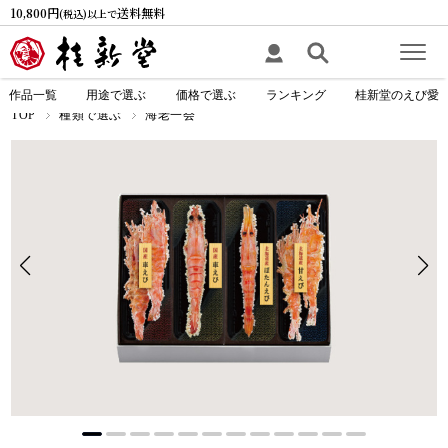
10,800円
送料無料
(税込)以上で
作品一覧
用途で選ぶ
価格で選ぶ
ランキング
桂新堂のえび愛
TOP
種類で選ぶ
海老一会