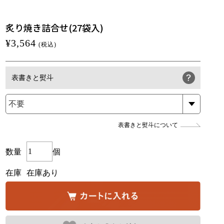
炙り焼き詰合せ(27袋入)
¥3,564
(税込)
表書きと熨斗
表書きと熨斗について
数量
個
在庫
在庫あり