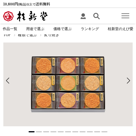
10,800円
送料無料
(税込)以上で
作品一覧
用途で選ぶ
価格で選ぶ
ランキング
桂新堂のえび愛
TOP
種類で選ぶ
炙り焼き