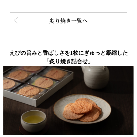
炙り焼き一覧へ
えびの旨みと香ばしさを1枚にぎゅっと凝縮した
「炙り焼き詰合せ」