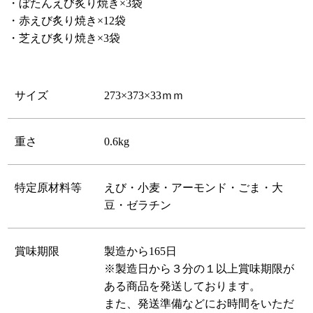
・ぼたんえび炙り焼き×3袋
・赤えび炙り焼き×12袋
・芝えび炙り焼き×3袋
サイズ
273×373×33ｍｍ
重さ
0.6kg
特定原材料等
えび・小麦・アーモンド・ごま・大
豆・ゼラチン
賞味期限
製造から165日
※製造日から３分の１以上賞味期限が
ある商品を発送しております。
また、発送準備などにお時間をいただ