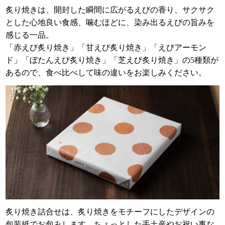
炙り焼きは、開封した瞬間に広がるえびの香り、サクサク
とした心地良い食感、噛むほどに、染み出るえびの旨みを
感じる一品。
「赤えび炙り焼き」「甘えび炙り焼き」「えびアーモン
ド」「ぼたんえび炙り焼き」「芝えび炙り焼き」の5種類が
あるので、食べ比べして味の違いをお楽しみください。
炙り焼き詰合せは、炙り焼きをモチーフにしたデザインの
包装紙でお包みします。ちょっとした手土産やお祝い事な