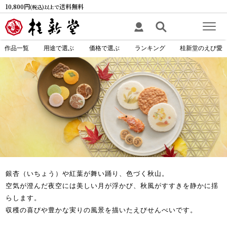
10,800円
送料無料
(税込)以上で
作品一覧
用途で選ぶ
価格で選ぶ
ランキング
桂新堂のえび愛
銀杏（いちょう）や紅葉が舞い踊り、色づく秋山。
空気が澄んだ夜空には美しい月が浮かび、秋風がすすきを静かに揺
らします。
収穫の喜びや豊かな実りの風景を描いたえびせんべいです。