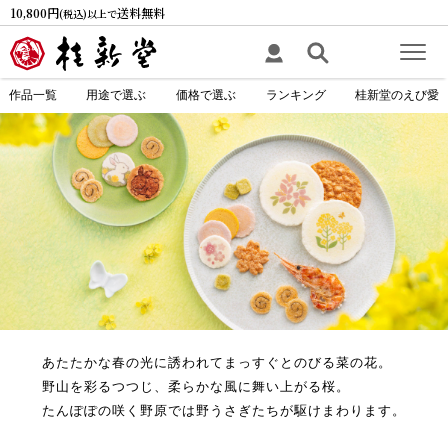
10,800円
送料無料
(税込)以上で
作品一覧
用途で選ぶ
価格で選ぶ
ランキング
桂新堂のえび愛
あたたかな春の光に誘われてまっすぐとのびる菜の花。
野山を彩るつつじ、柔らかな風に舞い上がる桜。
たんぽぽの咲く野原では野うさぎたちが駆けまわります。